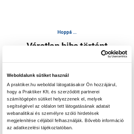
Hoppá ...
Váratlan hiba történt
Dolgozunk a hiba javításán. Egy kis türelmet kérünk.
Weboldalunk sütiket használ
A praktiker.hu weboldal látogatásakor Ön hozzájárul,
Oldal újratöltése
hogy a Praktiker Kft. és szerződött partnerei
számítógépén sütiket helyezzenek el, melyek
segítségével az oldalon tett látogatásának adatait
webanalitikai és személyre szóló hirdetések
megjelenítése céljából felhasználják. Bővebb információ
az adatkezelési tájékoztatóban.