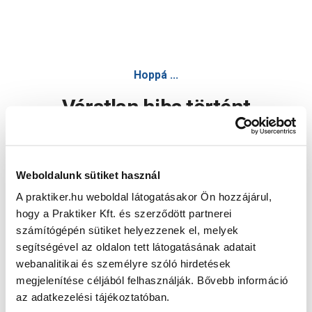
Hoppá ...
Váratlan hiba történt
Dolgozunk a hiba javításán. Egy kis türelmet kérünk.
Weboldalunk sütiket használ
A praktiker.hu weboldal látogatásakor Ön hozzájárul,
Oldal újratöltése
hogy a Praktiker Kft. és szerződött partnerei
számítógépén sütiket helyezzenek el, melyek
segítségével az oldalon tett látogatásának adatait
webanalitikai és személyre szóló hirdetések
megjelenítése céljából felhasználják. Bővebb információ
az adatkezelési tájékoztatóban.