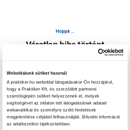
Hoppá ...
Váratlan hiba történt
Dolgozunk a hiba javításán. Egy kis türelmet kérünk.
Weboldalunk sütiket használ
A praktiker.hu weboldal látogatásakor Ön hozzájárul,
Oldal újratöltése
hogy a Praktiker Kft. és szerződött partnerei
számítógépén sütiket helyezzenek el, melyek
segítségével az oldalon tett látogatásának adatait
webanalitikai és személyre szóló hirdetések
megjelenítése céljából felhasználják. Bővebb információ
az adatkezelési tájékoztatóban.