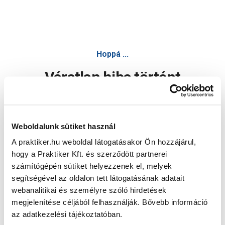
Hoppá ...
Váratlan hiba történt
Dolgozunk a hiba javításán. Egy kis türelmet kérünk.
Weboldalunk sütiket használ
A praktiker.hu weboldal látogatásakor Ön hozzájárul,
Oldal újratöltése
hogy a Praktiker Kft. és szerződött partnerei
számítógépén sütiket helyezzenek el, melyek
segítségével az oldalon tett látogatásának adatait
webanalitikai és személyre szóló hirdetések
megjelenítése céljából felhasználják. Bővebb információ
az adatkezelési tájékoztatóban.