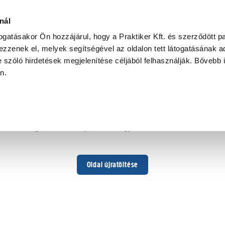
nál
togatásakor Ön hozzájárul, hogy a Praktiker Kft. és szerződött pa
zzenek el, melyek segítségével az oldalon tett látogatásának ad
 szóló hirdetések megjelenítése céljából felhasználják. Bővebb 
Hoppá ...
an.
Váratlan hiba történt
Dolgozunk a hiba javításán. Egy kis türelmet kérünk.
Oldal újratöltése