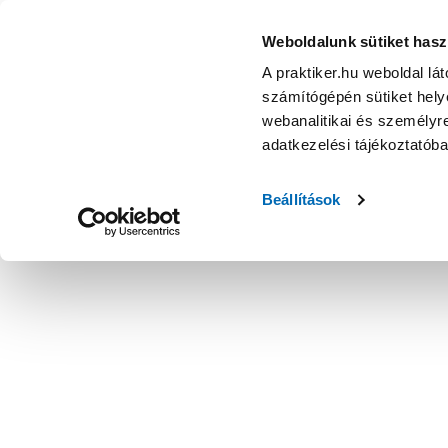
Weboldalunk sütiket hasz
A praktiker.hu weboldal lá
számítógépén sütiket helye
webanalitikai és személyre
adatkezelési tájékoztatób
Beállítások