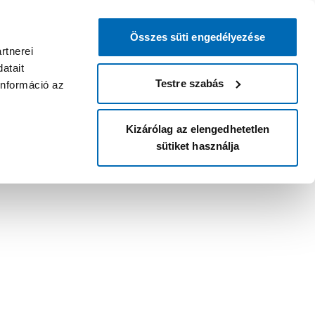
Összes süti engedélyezése
rtnerei
atait
Testre szabás
információ az
Kizárólag az elengedhetetlen
sütiket használja