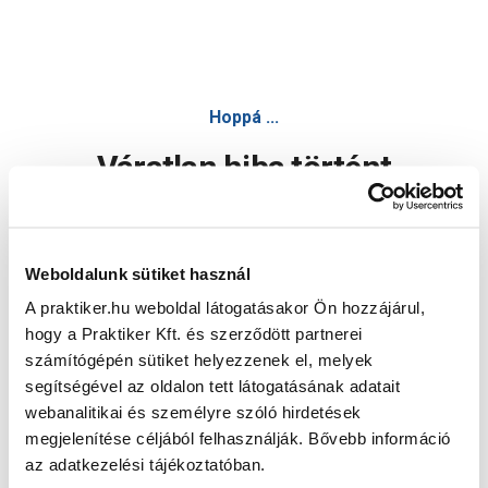
Hoppá ...
Váratlan hiba történt
Dolgozunk a hiba javításán. Egy kis türelmet kérünk.
Weboldalunk sütiket használ
A praktiker.hu weboldal látogatásakor Ön hozzájárul,
Oldal újratöltése
hogy a Praktiker Kft. és szerződött partnerei
számítógépén sütiket helyezzenek el, melyek
segítségével az oldalon tett látogatásának adatait
webanalitikai és személyre szóló hirdetések
megjelenítése céljából felhasználják. Bővebb információ
az adatkezelési tájékoztatóban.