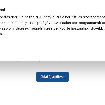
nál
togatásakor Ön hozzájárul, hogy a Praktiker Kft. és szerződött pa
zzenek el, melyek segítségével az oldalon tett látogatásának ad
 szóló hirdetések megjelenítése céljából felhasználják. Bővebb 
Hoppá ...
an.
Váratlan hiba történt
Dolgozunk a hiba javításán. Egy kis türelmet kérünk.
Oldal újratöltése