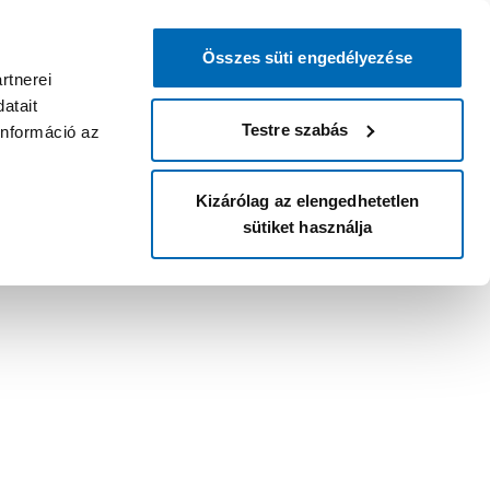
Összes süti engedélyezése
rtnerei
atait
Testre szabás
információ az
Kizárólag az elengedhetetlen
sütiket használja