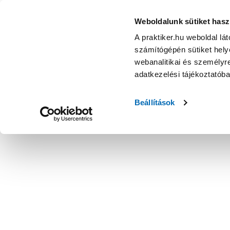
Weboldalunk sütiket hasz
A praktiker.hu weboldal lá
számítógépén sütiket helye
webanalitikai és személyre
adatkezelési tájékoztatób
Beállítások