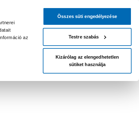
Összes süti engedélyezése
rtnerei
atait
Testre szabás
információ az
Kizárólag az elengedhetetlen
sütiket használja