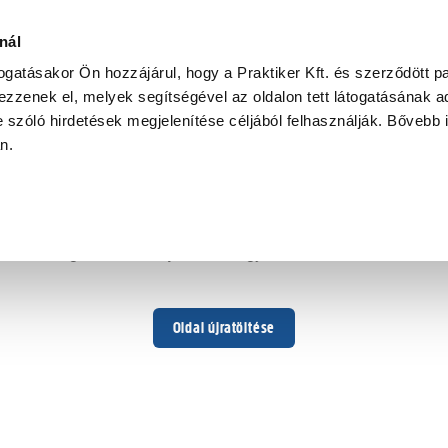
nál
togatásakor Ön hozzájárul, hogy a Praktiker Kft. és szerződött pa
zzenek el, melyek segítségével az oldalon tett látogatásának ad
 szóló hirdetések megjelenítése céljából felhasználják. Bővebb 
Hoppá ...
an.
Váratlan hiba történt
Dolgozunk a hiba javításán. Egy kis türelmet kérünk.
Oldal újratöltése