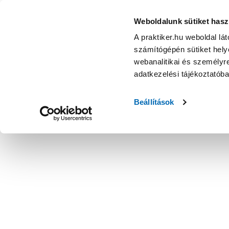
Weboldalunk sütiket hasz
A praktiker.hu weboldal lá
számítógépén sütiket helye
webanalitikai és személyre
adatkezelési tájékoztatób
Beállítások