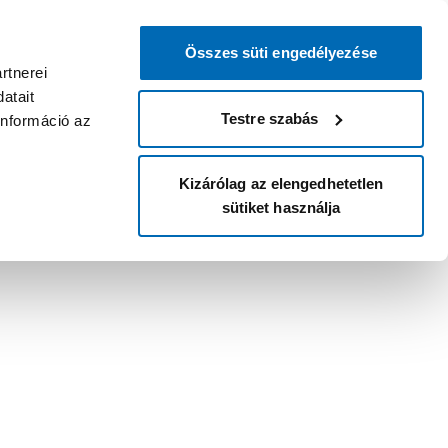
Összes süti engedélyezése
rtnerei
atait
Testre szabás
információ az
Kizárólag az elengedhetetlen
sütiket használja