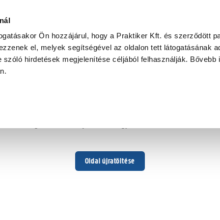
nál
togatásakor Ön hozzájárul, hogy a Praktiker Kft. és szerződött pa
zzenek el, melyek segítségével az oldalon tett látogatásának ad
 szóló hirdetések megjelenítése céljából felhasználják. Bővebb 
Hoppá ...
an.
Váratlan hiba történt
Dolgozunk a hiba javításán. Egy kis türelmet kérünk.
Oldal újratöltése