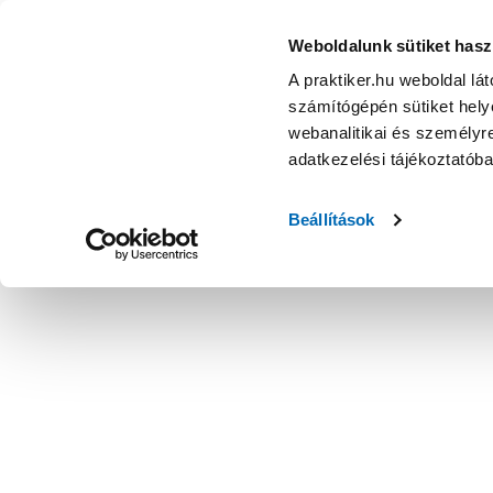
Weboldalunk sütiket hasz
A praktiker.hu weboldal lá
számítógépén sütiket helye
webanalitikai és személyre
adatkezelési tájékoztatób
Beállítások