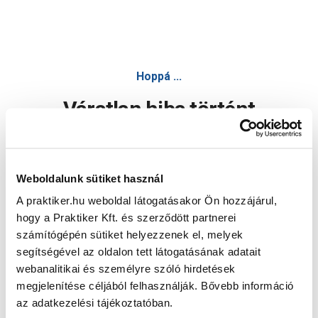
Hoppá ...
Váratlan hiba történt
Dolgozunk a hiba javításán. Egy kis türelmet kérünk.
Weboldalunk sütiket használ
A praktiker.hu weboldal látogatásakor Ön hozzájárul,
Oldal újratöltése
hogy a Praktiker Kft. és szerződött partnerei
számítógépén sütiket helyezzenek el, melyek
segítségével az oldalon tett látogatásának adatait
webanalitikai és személyre szóló hirdetések
megjelenítése céljából felhasználják. Bővebb információ
az adatkezelési tájékoztatóban.