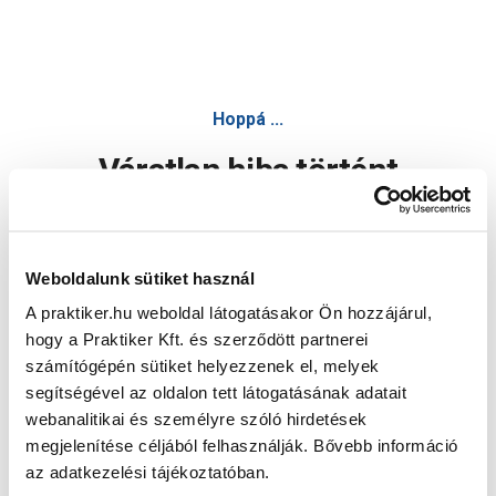
Hoppá ...
Váratlan hiba történt
Dolgozunk a hiba javításán. Egy kis türelmet kérünk.
Weboldalunk sütiket használ
A praktiker.hu weboldal látogatásakor Ön hozzájárul,
Oldal újratöltése
hogy a Praktiker Kft. és szerződött partnerei
számítógépén sütiket helyezzenek el, melyek
segítségével az oldalon tett látogatásának adatait
webanalitikai és személyre szóló hirdetések
megjelenítése céljából felhasználják. Bővebb információ
az adatkezelési tájékoztatóban.