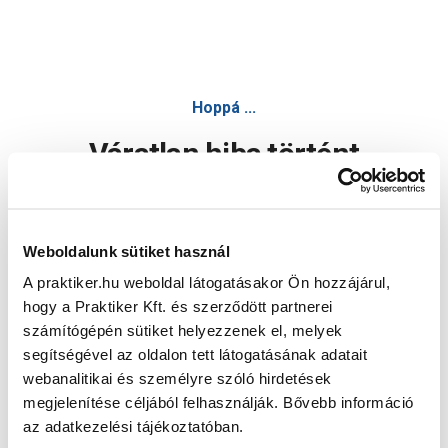
Hoppá ...
Váratlan hiba történt
Dolgozunk a hiba javításán. Egy kis türelmet kérünk.
Weboldalunk sütiket használ
A praktiker.hu weboldal látogatásakor Ön hozzájárul,
Oldal újratöltése
hogy a Praktiker Kft. és szerződött partnerei
számítógépén sütiket helyezzenek el, melyek
segítségével az oldalon tett látogatásának adatait
webanalitikai és személyre szóló hirdetések
megjelenítése céljából felhasználják. Bővebb információ
az adatkezelési tájékoztatóban.