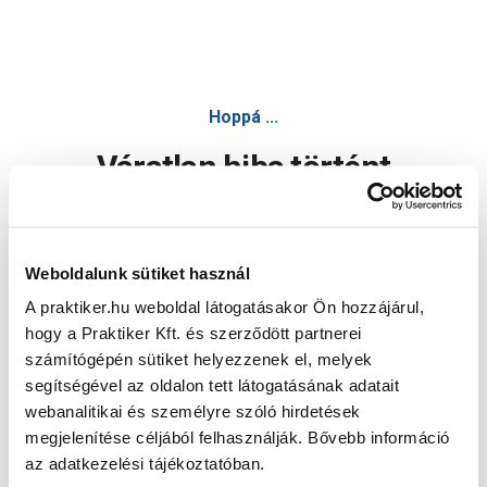
Hoppá ...
Váratlan hiba történt
Dolgozunk a hiba javításán. Egy kis türelmet kérünk.
Weboldalunk sütiket használ
A praktiker.hu weboldal látogatásakor Ön hozzájárul,
Oldal újratöltése
hogy a Praktiker Kft. és szerződött partnerei
számítógépén sütiket helyezzenek el, melyek
segítségével az oldalon tett látogatásának adatait
webanalitikai és személyre szóló hirdetések
megjelenítése céljából felhasználják. Bővebb információ
az adatkezelési tájékoztatóban.