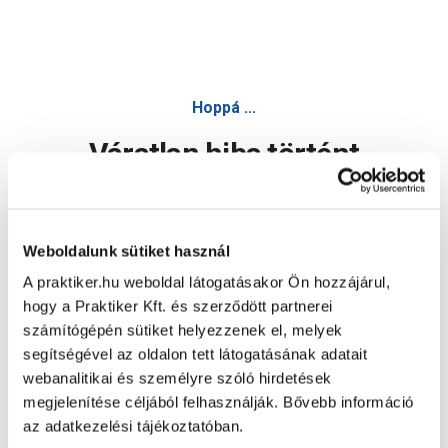
Hoppá ...
Váratlan hiba történt
Dolgozunk a hiba javításán. Egy kis türelmet kérünk.
Weboldalunk sütiket használ
A praktiker.hu weboldal látogatásakor Ön hozzájárul,
Oldal újratöltése
hogy a Praktiker Kft. és szerződött partnerei
számítógépén sütiket helyezzenek el, melyek
segítségével az oldalon tett látogatásának adatait
webanalitikai és személyre szóló hirdetések
megjelenítése céljából felhasználják. Bővebb információ
az adatkezelési tájékoztatóban.