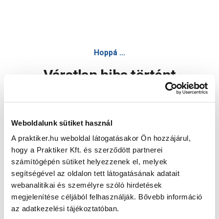
Hoppá ...
Váratlan hiba történt
Dolgozunk a hiba javításán. Egy kis türelmet kérünk.
Weboldalunk sütiket használ
A praktiker.hu weboldal látogatásakor Ön hozzájárul,
Oldal újratöltése
hogy a Praktiker Kft. és szerződött partnerei
számítógépén sütiket helyezzenek el, melyek
segítségével az oldalon tett látogatásának adatait
webanalitikai és személyre szóló hirdetések
megjelenítése céljából felhasználják. Bővebb információ
az adatkezelési tájékoztatóban.