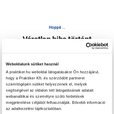
Hoppá ...
Váratlan hiba történt
Dolgozunk a hiba javításán. Egy kis türelmet kérünk.
Weboldalunk sütiket használ
A praktiker.hu weboldal látogatásakor Ön hozzájárul,
Oldal újratöltése
hogy a Praktiker Kft. és szerződött partnerei
számítógépén sütiket helyezzenek el, melyek
segítségével az oldalon tett látogatásának adatait
webanalitikai és személyre szóló hirdetések
megjelenítése céljából felhasználják. Bővebb információ
az adatkezelési tájékoztatóban.