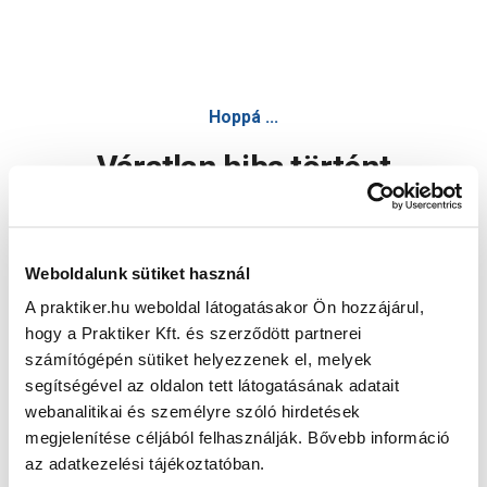
Hoppá ...
Váratlan hiba történt
Dolgozunk a hiba javításán. Egy kis türelmet kérünk.
Weboldalunk sütiket használ
A praktiker.hu weboldal látogatásakor Ön hozzájárul,
Oldal újratöltése
hogy a Praktiker Kft. és szerződött partnerei
számítógépén sütiket helyezzenek el, melyek
segítségével az oldalon tett látogatásának adatait
webanalitikai és személyre szóló hirdetések
megjelenítése céljából felhasználják. Bővebb információ
az adatkezelési tájékoztatóban.