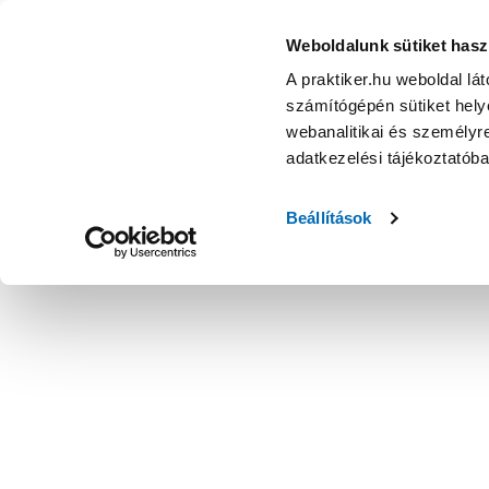
Weboldalunk sütiket hasz
A praktiker.hu weboldal lá
számítógépén sütiket helye
webanalitikai és személyre
adatkezelési tájékoztatób
Beállítások