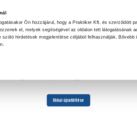
nál
togatásakor Ön hozzájárul, hogy a Praktiker Kft. és szerződött pa
zzenek el, melyek segítségével az oldalon tett látogatásának ad
 szóló hirdetések megjelenítése céljából felhasználják. Bővebb 
Hoppá ...
an.
Váratlan hiba történt
Dolgozunk a hiba javításán. Egy kis türelmet kérünk.
Oldal újratöltése