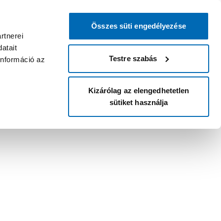
Összes süti engedélyezése
rtnerei
atait
Testre szabás
információ az
Kizárólag az elengedhetetlen
sütiket használja