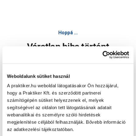
Hoppá ...
Váratlan hiba történt
Dolgozunk a hiba javításán. Egy kis türelmet kérünk.
Weboldalunk sütiket használ
A praktiker.hu weboldal látogatásakor Ön hozzájárul,
Oldal újratöltése
hogy a Praktiker Kft. és szerződött partnerei
számítógépén sütiket helyezzenek el, melyek
segítségével az oldalon tett látogatásának adatait
webanalitikai és személyre szóló hirdetések
megjelenítése céljából felhasználják. Bővebb információ
az adatkezelési tájékoztatóban.