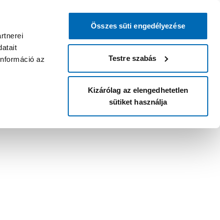
Összes süti engedélyezése
rtnerei
atait
Testre szabás
információ az
Kizárólag az elengedhetetlen
sütiket használja