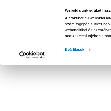
Weboldalunk sütiket hasz
A praktiker.hu weboldal lá
számítógépén sütiket helye
webanalitikai és személyre
adatkezelési tájékoztatób
Beállítások