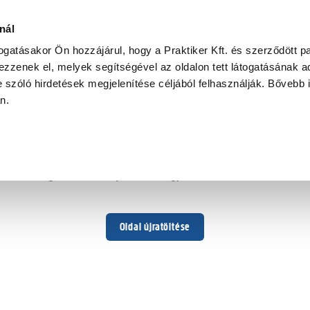
nál
togatásakor Ön hozzájárul, hogy a Praktiker Kft. és szerződött pa
zzenek el, melyek segítségével az oldalon tett látogatásának ad
 szóló hirdetések megjelenítése céljából felhasználják. Bővebb 
Hoppá ...
an.
Váratlan hiba történt
Dolgozunk a hiba javításán. Egy kis türelmet kérünk.
Oldal újratöltése