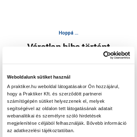
Hoppá ...
Váratlan hiba történt
Dolgozunk a hiba javításán. Egy kis türelmet kérünk.
Weboldalunk sütiket használ
A praktiker.hu weboldal látogatásakor Ön hozzájárul,
Oldal újratöltése
hogy a Praktiker Kft. és szerződött partnerei
számítógépén sütiket helyezzenek el, melyek
segítségével az oldalon tett látogatásának adatait
webanalitikai és személyre szóló hirdetések
megjelenítése céljából felhasználják. Bővebb információ
az adatkezelési tájékoztatóban.