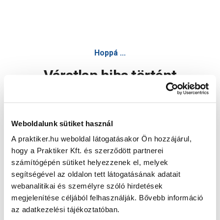
Hoppá ...
Váratlan hiba történt
Dolgozunk a hiba javításán. Egy kis türelmet kérünk.
Weboldalunk sütiket használ
A praktiker.hu weboldal látogatásakor Ön hozzájárul,
Oldal újratöltése
hogy a Praktiker Kft. és szerződött partnerei
számítógépén sütiket helyezzenek el, melyek
segítségével az oldalon tett látogatásának adatait
webanalitikai és személyre szóló hirdetések
megjelenítése céljából felhasználják. Bővebb információ
az adatkezelési tájékoztatóban.