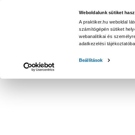
Weboldalunk sütiket hasz
A praktiker.hu weboldal lá
számítógépén sütiket helye
webanalitikai és személyre
adatkezelési tájékoztatób
Beállítások