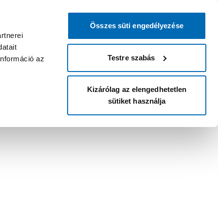
Összes süti engedélyezése
rtnerei
atait
Testre szabás
információ az
Kizárólag az elengedhetetlen
sütiket használja