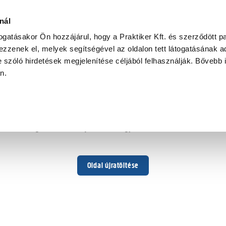
nál
togatásakor Ön hozzájárul, hogy a Praktiker Kft. és szerződött pa
zzenek el, melyek segítségével az oldalon tett látogatásának ad
 szóló hirdetések megjelenítése céljából felhasználják. Bővebb 
Hoppá ...
an.
Váratlan hiba történt
Dolgozunk a hiba javításán. Egy kis türelmet kérünk.
Oldal újratöltése