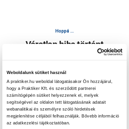
Hoppá ...
Váratlan hiba történt
Dolgozunk a hiba javításán. Egy kis türelmet kérünk.
Weboldalunk sütiket használ
A praktiker.hu weboldal látogatásakor Ön hozzájárul,
Oldal újratöltése
hogy a Praktiker Kft. és szerződött partnerei
számítógépén sütiket helyezzenek el, melyek
segítségével az oldalon tett látogatásának adatait
webanalitikai és személyre szóló hirdetések
megjelenítése céljából felhasználják. Bővebb információ
az adatkezelési tájékoztatóban.