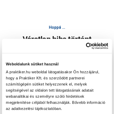
Hoppá ...
Váratlan hiba történt
Dolgozunk a hiba javításán. Egy kis türelmet kérünk.
Weboldalunk sütiket használ
A praktiker.hu weboldal látogatásakor Ön hozzájárul,
Oldal újratöltése
hogy a Praktiker Kft. és szerződött partnerei
számítógépén sütiket helyezzenek el, melyek
segítségével az oldalon tett látogatásának adatait
webanalitikai és személyre szóló hirdetések
megjelenítése céljából felhasználják. Bővebb információ
az adatkezelési tájékoztatóban.