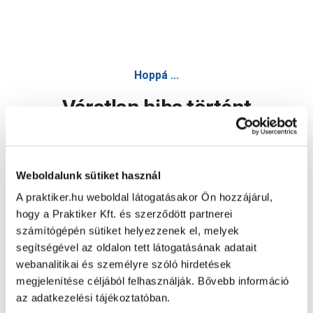
Hoppá ...
Váratlan hiba történt
Dolgozunk a hiba javításán. Egy kis türelmet kérünk.
Weboldalunk sütiket használ
A praktiker.hu weboldal látogatásakor Ön hozzájárul,
Oldal újratöltése
hogy a Praktiker Kft. és szerződött partnerei
számítógépén sütiket helyezzenek el, melyek
segítségével az oldalon tett látogatásának adatait
webanalitikai és személyre szóló hirdetések
megjelenítése céljából felhasználják. Bővebb információ
az adatkezelési tájékoztatóban.