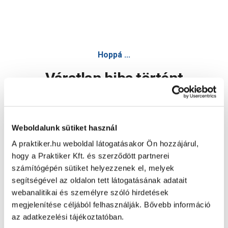
Hoppá ...
Váratlan hiba történt
Dolgozunk a hiba javításán. Egy kis türelmet kérünk.
Weboldalunk sütiket használ
A praktiker.hu weboldal látogatásakor Ön hozzájárul,
Oldal újratöltése
hogy a Praktiker Kft. és szerződött partnerei
számítógépén sütiket helyezzenek el, melyek
segítségével az oldalon tett látogatásának adatait
webanalitikai és személyre szóló hirdetések
megjelenítése céljából felhasználják. Bővebb információ
az adatkezelési tájékoztatóban.