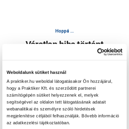
Hoppá ...
Váratlan hiba történt
Dolgozunk a hiba javításán. Egy kis türelmet kérünk.
Weboldalunk sütiket használ
A praktiker.hu weboldal látogatásakor Ön hozzájárul,
Oldal újratöltése
hogy a Praktiker Kft. és szerződött partnerei
számítógépén sütiket helyezzenek el, melyek
segítségével az oldalon tett látogatásának adatait
webanalitikai és személyre szóló hirdetések
megjelenítése céljából felhasználják. Bővebb információ
az adatkezelési tájékoztatóban.