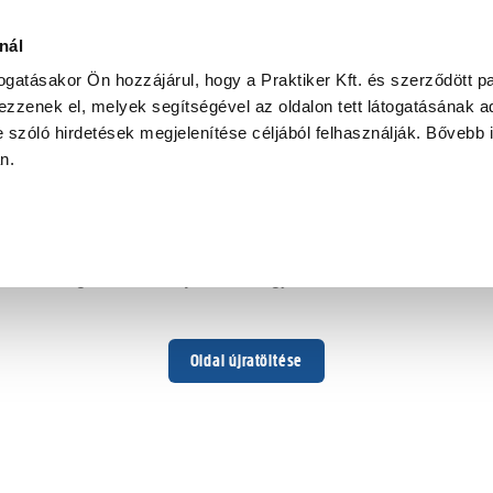
nál
togatásakor Ön hozzájárul, hogy a Praktiker Kft. és szerződött pa
zzenek el, melyek segítségével az oldalon tett látogatásának ad
 szóló hirdetések megjelenítése céljából felhasználják. Bővebb 
Hoppá ...
an.
Váratlan hiba történt
Dolgozunk a hiba javításán. Egy kis türelmet kérünk.
Oldal újratöltése