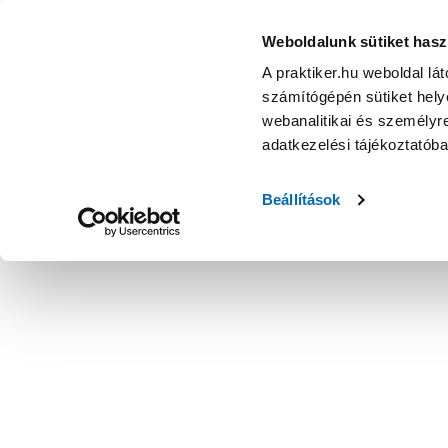
Weboldalunk sütiket hasz
A praktiker.hu weboldal lá
számítógépén sütiket helye
webanalitikai és személyre
adatkezelési tájékoztatób
Beállítások