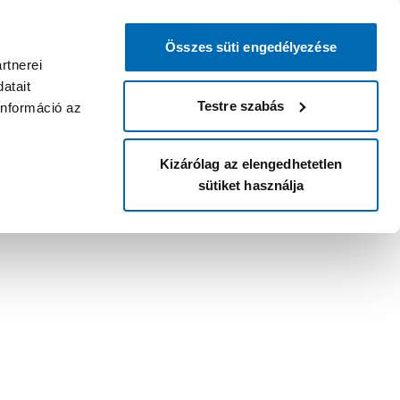
Összes süti engedélyezése
rtnerei
atait
Testre szabás
információ az
Kizárólag az elengedhetetlen
sütiket használja