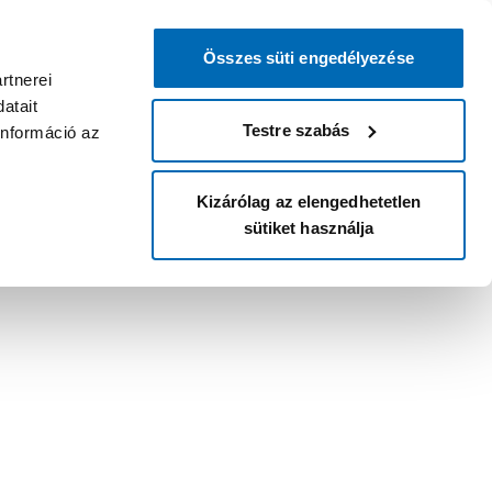
Összes süti engedélyezése
rtnerei
atait
Testre szabás
információ az
Kizárólag az elengedhetetlen
sütiket használja