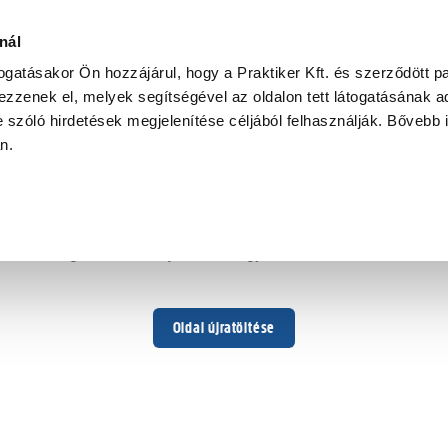
nál
togatásakor Ön hozzájárul, hogy a Praktiker Kft. és szerződött pa
zzenek el, melyek segítségével az oldalon tett látogatásának ad
 szóló hirdetések megjelenítése céljából felhasználják. Bővebb 
Hoppá ...
an.
Váratlan hiba történt
Dolgozunk a hiba javításán. Egy kis türelmet kérünk.
Oldal újratöltése