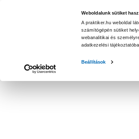
Weboldalunk sütiket hasz
A praktiker.hu weboldal lá
számítógépén sütiket helye
webanalitikai és személyre
adatkezelési tájékoztatób
Beállítások