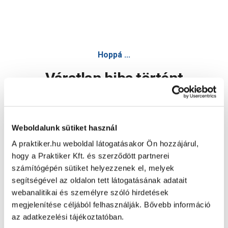
Hoppá ...
Váratlan hiba történt
Dolgozunk a hiba javításán. Egy kis türelmet kérünk.
Weboldalunk sütiket használ
A praktiker.hu weboldal látogatásakor Ön hozzájárul,
Oldal újratöltése
hogy a Praktiker Kft. és szerződött partnerei
számítógépén sütiket helyezzenek el, melyek
segítségével az oldalon tett látogatásának adatait
webanalitikai és személyre szóló hirdetések
megjelenítése céljából felhasználják. Bővebb információ
az adatkezelési tájékoztatóban.