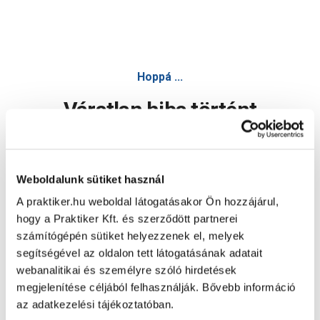
Hoppá ...
Váratlan hiba történt
Dolgozunk a hiba javításán. Egy kis türelmet kérünk.
Weboldalunk sütiket használ
A praktiker.hu weboldal látogatásakor Ön hozzájárul,
Oldal újratöltése
hogy a Praktiker Kft. és szerződött partnerei
számítógépén sütiket helyezzenek el, melyek
segítségével az oldalon tett látogatásának adatait
webanalitikai és személyre szóló hirdetések
megjelenítése céljából felhasználják. Bővebb információ
az adatkezelési tájékoztatóban.