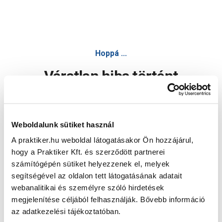
Hoppá ...
Váratlan hiba történt
Dolgozunk a hiba javításán. Egy kis türelmet kérünk.
Weboldalunk sütiket használ
A praktiker.hu weboldal látogatásakor Ön hozzájárul,
Oldal újratöltése
hogy a Praktiker Kft. és szerződött partnerei
számítógépén sütiket helyezzenek el, melyek
segítségével az oldalon tett látogatásának adatait
webanalitikai és személyre szóló hirdetések
megjelenítése céljából felhasználják. Bővebb információ
az adatkezelési tájékoztatóban.