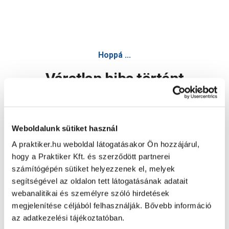
Hoppá ...
Váratlan hiba történt
Dolgozunk a hiba javításán. Egy kis türelmet kérünk.
Weboldalunk sütiket használ
A praktiker.hu weboldal látogatásakor Ön hozzájárul,
Oldal újratöltése
hogy a Praktiker Kft. és szerződött partnerei
számítógépén sütiket helyezzenek el, melyek
segítségével az oldalon tett látogatásának adatait
webanalitikai és személyre szóló hirdetések
megjelenítése céljából felhasználják. Bővebb információ
az adatkezelési tájékoztatóban.