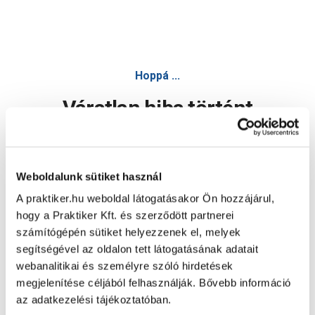
Hoppá ...
Váratlan hiba történt
Dolgozunk a hiba javításán. Egy kis türelmet kérünk.
Weboldalunk sütiket használ
A praktiker.hu weboldal látogatásakor Ön hozzájárul,
Oldal újratöltése
hogy a Praktiker Kft. és szerződött partnerei
számítógépén sütiket helyezzenek el, melyek
segítségével az oldalon tett látogatásának adatait
webanalitikai és személyre szóló hirdetések
megjelenítése céljából felhasználják. Bővebb információ
az adatkezelési tájékoztatóban.