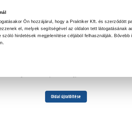
nál
togatásakor Ön hozzájárul, hogy a Praktiker Kft. és szerződött pa
zzenek el, melyek segítségével az oldalon tett látogatásának ad
 szóló hirdetések megjelenítése céljából felhasználják. Bővebb 
Hoppá ...
an.
Váratlan hiba történt
Dolgozunk a hiba javításán. Egy kis türelmet kérünk.
Oldal újratöltése