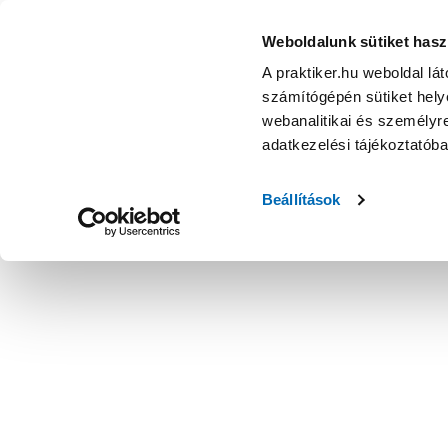
Weboldalunk sütiket hasz
A praktiker.hu weboldal lá
számítógépén sütiket helye
webanalitikai és személyre
adatkezelési tájékoztatób
Beállítások