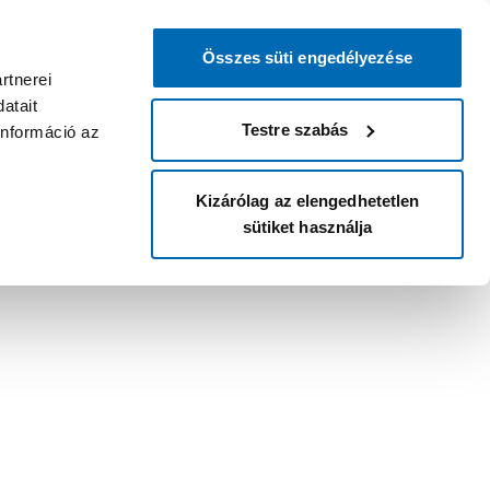
Összes süti engedélyezése
rtnerei
atait
Testre szabás
információ az
Kizárólag az elengedhetetlen
sütiket használja