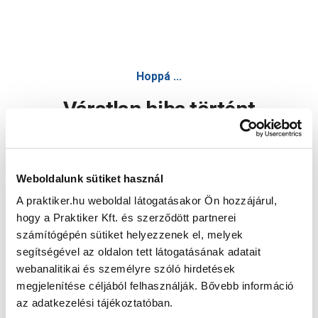
Hoppá ...
Váratlan hiba történt
Dolgozunk a hiba javításán. Egy kis türelmet kérünk.
Weboldalunk sütiket használ
A praktiker.hu weboldal látogatásakor Ön hozzájárul,
Oldal újratöltése
hogy a Praktiker Kft. és szerződött partnerei
számítógépén sütiket helyezzenek el, melyek
segítségével az oldalon tett látogatásának adatait
webanalitikai és személyre szóló hirdetések
megjelenítése céljából felhasználják. Bővebb információ
az adatkezelési tájékoztatóban.