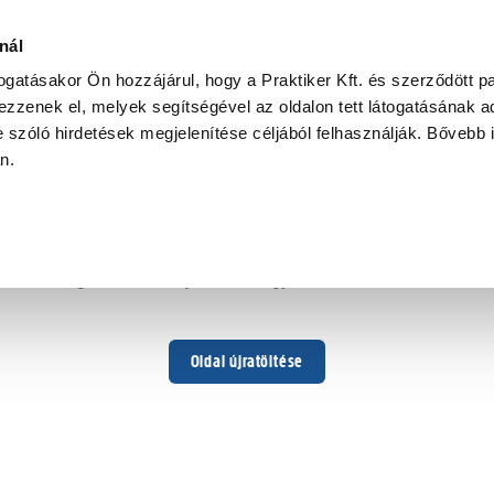
nál
togatásakor Ön hozzájárul, hogy a Praktiker Kft. és szerződött pa
zzenek el, melyek segítségével az oldalon tett látogatásának ad
 szóló hirdetések megjelenítése céljából felhasználják. Bővebb 
Hoppá ...
an.
Váratlan hiba történt
Dolgozunk a hiba javításán. Egy kis türelmet kérünk.
Oldal újratöltése