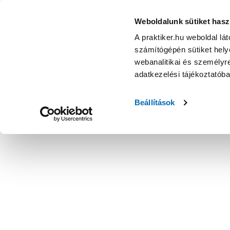
Weboldalunk sütiket hasz
A praktiker.hu weboldal lá
számítógépén sütiket helye
webanalitikai és személyre
adatkezelési tájékoztatób
Beállítások