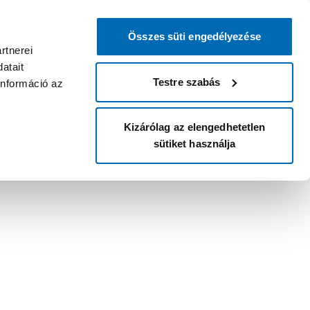
Összes süti engedélyezése
rtnerei
atait
Testre szabás
információ az
Kizárólag az elengedhetetlen
sütiket használja