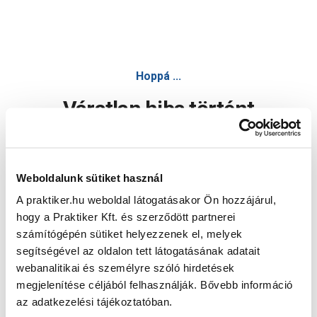
Hoppá ...
Váratlan hiba történt
Dolgozunk a hiba javításán. Egy kis türelmet kérünk.
Weboldalunk sütiket használ
A praktiker.hu weboldal látogatásakor Ön hozzájárul,
Oldal újratöltése
hogy a Praktiker Kft. és szerződött partnerei
számítógépén sütiket helyezzenek el, melyek
segítségével az oldalon tett látogatásának adatait
webanalitikai és személyre szóló hirdetések
megjelenítése céljából felhasználják. Bővebb információ
az adatkezelési tájékoztatóban.