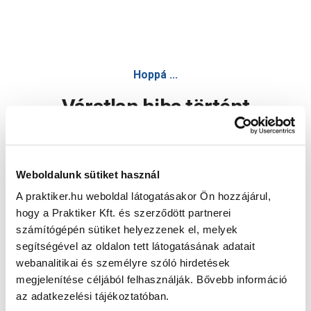
Hoppá ...
Váratlan hiba történt
Dolgozunk a hiba javításán. Egy kis türelmet kérünk.
Weboldalunk sütiket használ
A praktiker.hu weboldal látogatásakor Ön hozzájárul,
Oldal újratöltése
hogy a Praktiker Kft. és szerződött partnerei
számítógépén sütiket helyezzenek el, melyek
segítségével az oldalon tett látogatásának adatait
webanalitikai és személyre szóló hirdetések
megjelenítése céljából felhasználják. Bővebb információ
az adatkezelési tájékoztatóban.