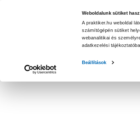
Weboldalunk sütiket hasz
A praktiker.hu weboldal lá
számítógépén sütiket helye
webanalitikai és személyre
adatkezelési tájékoztatób
Beállítások