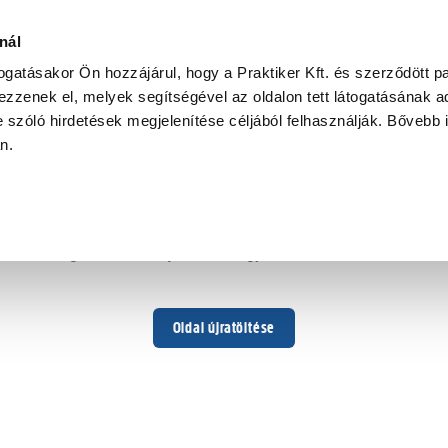
nál
togatásakor Ön hozzájárul, hogy a Praktiker Kft. és szerződött pa
zzenek el, melyek segítségével az oldalon tett látogatásának ad
 szóló hirdetések megjelenítése céljából felhasználják. Bővebb 
Hoppá ...
an.
Váratlan hiba történt
Dolgozunk a hiba javításán. Egy kis türelmet kérünk.
Oldal újratöltése