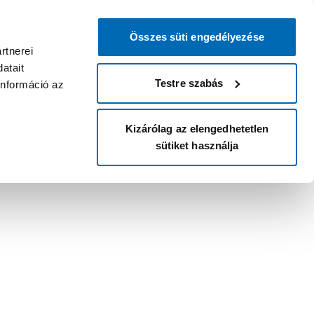
Összes süti engedélyezése
rtnerei
atait
Testre szabás
információ az
Kizárólag az elengedhetetlen
sütiket használja