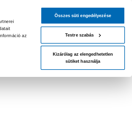
Összes süti engedélyezése
rtnerei
atait
Testre szabás
információ az
Kizárólag az elengedhetetlen
sütiket használja