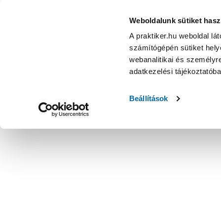
Weboldalunk sütiket hasz
A praktiker.hu weboldal lá
számítógépén sütiket helye
webanalitikai és személyre
adatkezelési tájékoztatób
Beállítások