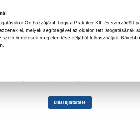
nál
togatásakor Ön hozzájárul, hogy a Praktiker Kft. és szerződött pa
zzenek el, melyek segítségével az oldalon tett látogatásának ad
 szóló hirdetések megjelenítése céljából felhasználják. Bővebb 
Hoppá ...
an.
Váratlan hiba történt
Dolgozunk a hiba javításán. Egy kis türelmet kérünk.
Oldal újratöltése