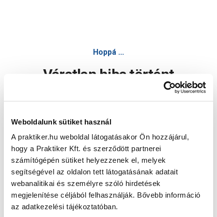
Hoppá ...
Váratlan hiba történt
Dolgozunk a hiba javításán. Egy kis türelmet kérünk.
Weboldalunk sütiket használ
A praktiker.hu weboldal látogatásakor Ön hozzájárul,
Oldal újratöltése
hogy a Praktiker Kft. és szerződött partnerei
számítógépén sütiket helyezzenek el, melyek
segítségével az oldalon tett látogatásának adatait
webanalitikai és személyre szóló hirdetések
megjelenítése céljából felhasználják. Bővebb információ
az adatkezelési tájékoztatóban.