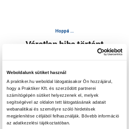
Hoppá ...
Váratlan hiba történt
Dolgozunk a hiba javításán. Egy kis türelmet kérünk.
Weboldalunk sütiket használ
A praktiker.hu weboldal látogatásakor Ön hozzájárul,
Oldal újratöltése
hogy a Praktiker Kft. és szerződött partnerei
számítógépén sütiket helyezzenek el, melyek
segítségével az oldalon tett látogatásának adatait
webanalitikai és személyre szóló hirdetések
megjelenítése céljából felhasználják. Bővebb információ
az adatkezelési tájékoztatóban.