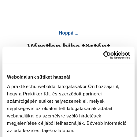
Hoppá ...
Váratlan hiba történt
Dolgozunk a hiba javításán. Egy kis türelmet kérünk.
Weboldalunk sütiket használ
A praktiker.hu weboldal látogatásakor Ön hozzájárul,
Oldal újratöltése
hogy a Praktiker Kft. és szerződött partnerei
számítógépén sütiket helyezzenek el, melyek
segítségével az oldalon tett látogatásának adatait
webanalitikai és személyre szóló hirdetések
megjelenítése céljából felhasználják. Bővebb információ
az adatkezelési tájékoztatóban.