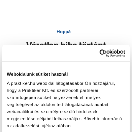
Hoppá ...
Váratlan hiba történt
Dolgozunk a hiba javításán. Egy kis türelmet kérünk.
Weboldalunk sütiket használ
A praktiker.hu weboldal látogatásakor Ön hozzájárul,
Oldal újratöltése
hogy a Praktiker Kft. és szerződött partnerei
számítógépén sütiket helyezzenek el, melyek
segítségével az oldalon tett látogatásának adatait
webanalitikai és személyre szóló hirdetések
megjelenítése céljából felhasználják. Bővebb információ
az adatkezelési tájékoztatóban.