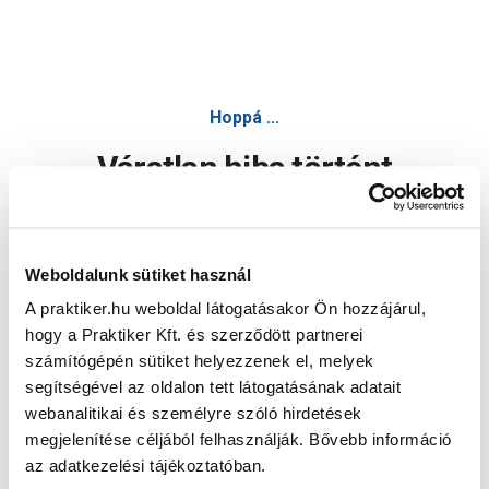
Hoppá ...
Váratlan hiba történt
Dolgozunk a hiba javításán. Egy kis türelmet kérünk.
Weboldalunk sütiket használ
A praktiker.hu weboldal látogatásakor Ön hozzájárul,
Oldal újratöltése
hogy a Praktiker Kft. és szerződött partnerei
számítógépén sütiket helyezzenek el, melyek
segítségével az oldalon tett látogatásának adatait
webanalitikai és személyre szóló hirdetések
megjelenítése céljából felhasználják. Bővebb információ
az adatkezelési tájékoztatóban.