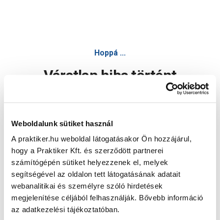
Hoppá ...
Váratlan hiba történt
Dolgozunk a hiba javításán. Egy kis türelmet kérünk.
Weboldalunk sütiket használ
A praktiker.hu weboldal látogatásakor Ön hozzájárul,
Oldal újratöltése
hogy a Praktiker Kft. és szerződött partnerei
számítógépén sütiket helyezzenek el, melyek
segítségével az oldalon tett látogatásának adatait
webanalitikai és személyre szóló hirdetések
megjelenítése céljából felhasználják. Bővebb információ
az adatkezelési tájékoztatóban.