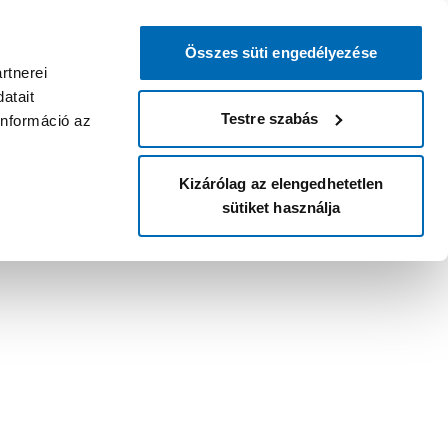
Összes süti engedélyezése
rtnerei
atait
Testre szabás
információ az
Kizárólag az elengedhetetlen
sütiket használja