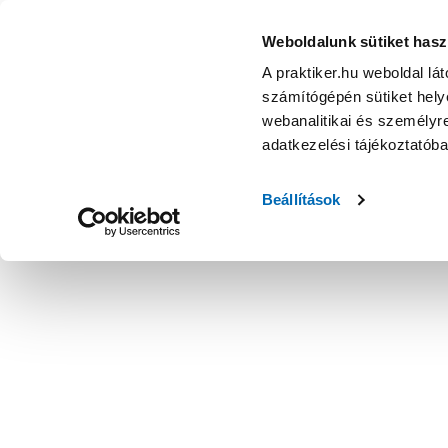
Weboldalunk sütiket hasz
A praktiker.hu weboldal lá
számítógépén sütiket helye
webanalitikai és személyre
adatkezelési tájékoztatób
Beállítások