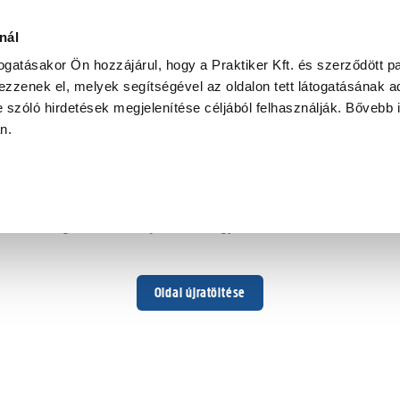
nál
togatásakor Ön hozzájárul, hogy a Praktiker Kft. és szerződött pa
zzenek el, melyek segítségével az oldalon tett látogatásának ad
 szóló hirdetések megjelenítése céljából felhasználják. Bővebb 
Hoppá ...
an.
Váratlan hiba történt
Dolgozunk a hiba javításán. Egy kis türelmet kérünk.
Oldal újratöltése