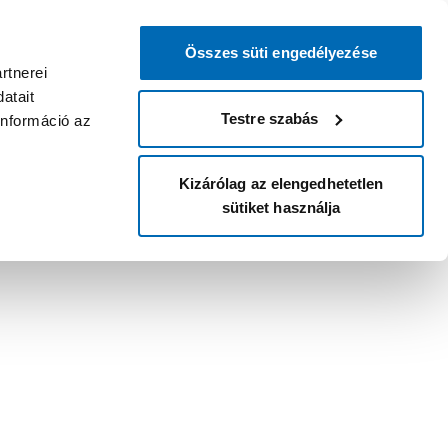
Összes süti engedélyezése
rtnerei
atait
Testre szabás
információ az
Kizárólag az elengedhetetlen
sütiket használja