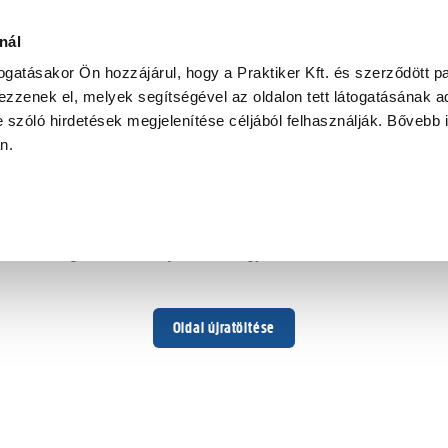
nál
togatásakor Ön hozzájárul, hogy a Praktiker Kft. és szerződött pa
zzenek el, melyek segítségével az oldalon tett látogatásának ad
 szóló hirdetések megjelenítése céljából felhasználják. Bővebb 
Hoppá ...
an.
Váratlan hiba történt
Dolgozunk a hiba javításán. Egy kis türelmet kérünk.
Oldal újratöltése