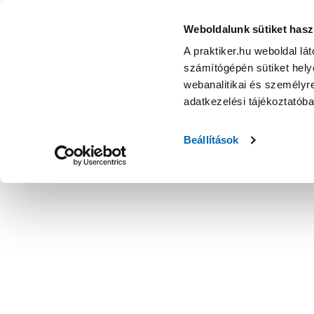
Weboldalunk sütiket hasz
A praktiker.hu weboldal lá
számítógépén sütiket helye
webanalitikai és személyre
adatkezelési tájékoztatób
Beállítások